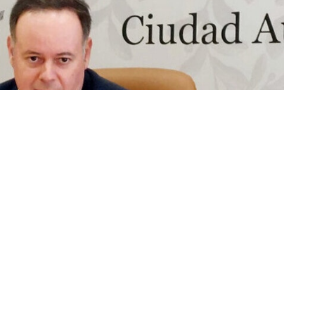
 por la respuesta del gobierno socialista / Archivo
ncretar cuándo estará finalizado el Plan Integral de
na medida contemplada en la Estrategia de