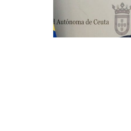
El diputado por Ceuta, del PP, crítico
El Gobierno de España sigue sin co
Seguridad para Ceuta y Melilla, u