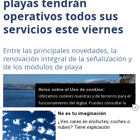
playas tendrán
operativos todos sus
servicios este viernes
Entre las principales novedades, la
renovación integral de la señalización y
de los módulos de playa
Aviso sobre el Uso de cookies:
Utilizamos cookies nuestras y de terceros para el
funcionamiento del digital. Puedes consultar la
lista de cookies y como desconectarlas.
Ver
No es tu imaginación
nuestra Política de Privacidad y Cookies
¿Ves caras en enchufes, coches o
nubes? Tiene explicación
Aceptar Cookies
Personalizar