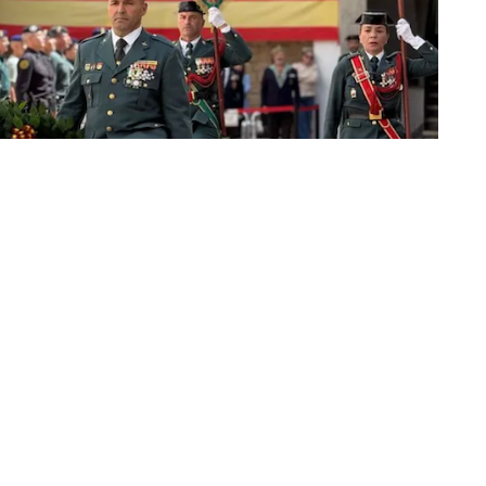
s saludos fueron más contenidos de lo habitual.
2 aniversario de la Guardia Civil, pero la ceremonia