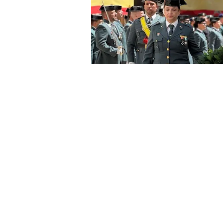
En el patio de la Comandancia, lo
Ceuta celebró este miércoles el 18