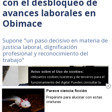
con el desbloqueo de
avances laborales en
Obimace
Supone "un paso decisivo en materia de
justicia laboral, dignificación
profesional y reconocimiento del
trabajo"
Aviso sobre el Uso de cookies:
Utilizamos cookies nuestras y de terceros para el
funcionamiento del digital. Puedes consultar la
lista de cookies y como desconectarlas.
Ver
Parece ciencia ficción
nuestra Política de Privacidad y Cookies
Prepárate para alucinar con estas
criaturas
Aceptar Cookies
Personalizar