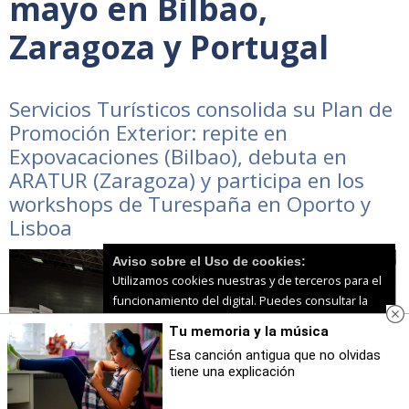
mayo en Bilbao,
Zaragoza y Portugal
Servicios Turísticos consolida su Plan de
Promoción Exterior: repite en
Expovacaciones (Bilbao), debuta en
ARATUR (Zaragoza) y participa en los
workshops de Turespaña en Oporto y
Lisboa
Aviso sobre el Uso de cookies:
Utilizamos cookies nuestras y de terceros para el
funcionamiento del digital. Puedes consultar la
lista de cookies y como desconectarlas.
Ver
Tu memoria y la música
nuestra Política de Privacidad y Cookies
Esa canción antigua que no olvidas
tiene una explicación
Aceptar Cookies
Personalizar