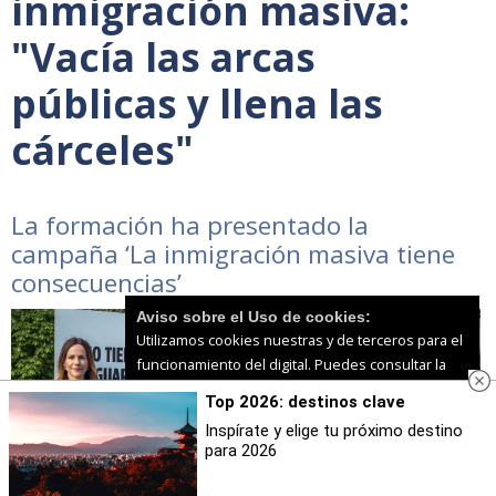
inmigración masiva:
"Vacía las arcas
públicas y llena las
cárceles"
La formación ha presentado la
campaña ‘La inmigración masiva tiene
consecuencias’
Aviso sobre el Uso de cookies:
Utilizamos cookies nuestras y de terceros para el
funcionamiento del digital. Puedes consultar la
lista de cookies y como desconectarlas.
Ver
Top 2026: destinos clave
nuestra Política de Privacidad y Cookies
Inspírate y elige tu próximo destino
para 2026
Aceptar Cookies
Personalizar