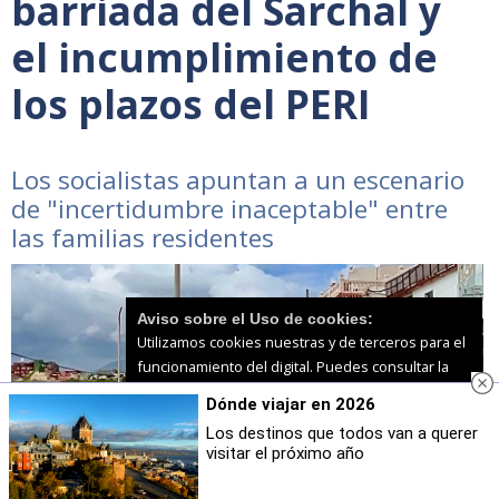
barriada del Sarchal y
el incumplimiento de
los plazos del PERI
Los socialistas apuntan a un escenario
de "incertidumbre inaceptable" entre
las familias residentes
Aviso sobre el Uso de cookies:
Utilizamos cookies nuestras y de terceros para el
funcionamiento del digital. Puedes consultar la
lista de cookies y como desconectarlas.
Ver
Dónde viajar en 2026
nuestra Política de Privacidad y Cookies
Los destinos que todos van a querer
visitar el próximo año
Aceptar Cookies
Personalizar