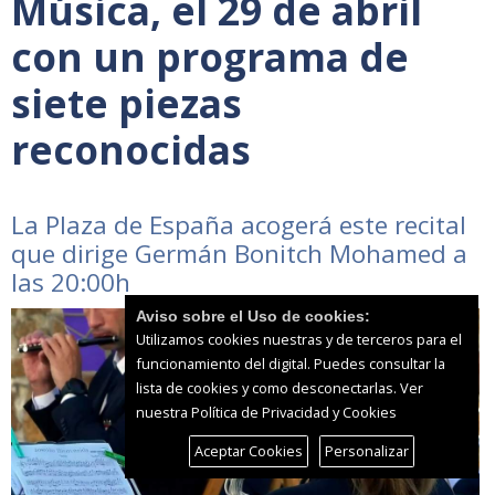
Música, el 29 de abril
con un programa de
siete piezas
reconocidas
La Plaza de España acogerá este recital
que dirige Germán Bonitch Mohamed a
las 20:00h
Aviso sobre el Uso de cookies:
Utilizamos cookies nuestras y de terceros para el
funcionamiento del digital. Puedes consultar la
lista de cookies y como desconectarlas.
Ver
nuestra Política de Privacidad y Cookies
Aceptar Cookies
Personalizar