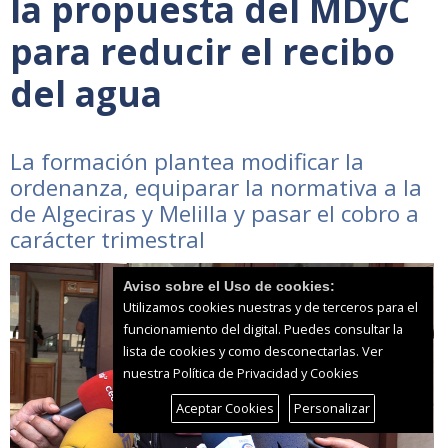
la propuesta del MDyC
para reducir el recibo
del agua
La formación plantea modificar la
ordenanza, equiparar la normativa a la
de Algeciras y Melilla y pasar el cobro a
carácter trimestral
Aviso sobre el Uso de cookies:
Utilizamos cookies nuestras y de terceros para el
funcionamiento del digital. Puedes consultar la
lista de cookies y como desconectarlas.
Ver
nuestra Política de Privacidad y Cookies
Aceptar Cookies
Personalizar