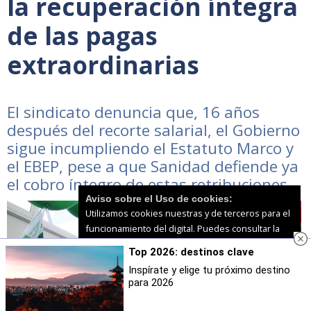
la recuperación íntegra
de las pagas
extraordinarias
El sindicato denuncia que, 16 años
después del recorte salarial, el Gobierno
sigue incumpliendo el Estatuto Marco y
el EBEP, pese a que Sanidad defiende ya
el cobro íntegro de estas retribuciones
Aviso sobre el Uso de cookies:
Utilizamos cookies nuestras y de terceros para el
funcionamiento del digital. Puedes consultar la
lista de cookies y como desconectarlas.
Ver
Top 2026: destinos clave
nuestra Política de Privacidad y Cookies
Inspírate y elige tu próximo destino
para 2026
Aceptar Cookies
Personalizar