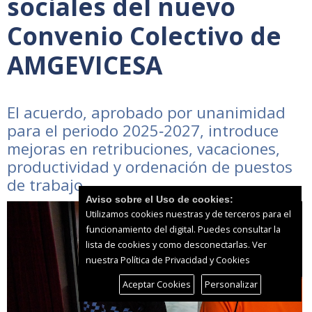
sociales del nuevo
Convenio Colectivo de
AMGEVICESA
El acuerdo, aprobado por unanimidad
para el periodo 2025‑2027, introduce
mejoras en retribuciones, vacaciones,
productividad y ordenación de puestos
de trabajo
Aviso sobre el Uso de cookies:
Utilizamos cookies nuestras y de terceros para el
funcionamiento del digital. Puedes consultar la
lista de cookies y como desconectarlas.
Ver
nuestra Política de Privacidad y Cookies
Aceptar Cookies
Personalizar