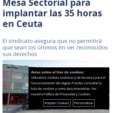
Mesa Sectorial para
implantar las 35 horas
en Ceuta
El sindicato asegura que no permitirá
que sean los últimos en ver reconocidos
sus derechos
Aviso sobre el Uso de cookies:
Utilizamos cookies nuestras y de terceros para el
funcionamiento del digital. Puedes consultar la
lista de cookies y como desconectarlas.
Ver
nuestra Política de Privacidad y Cookies
Aceptar Cookies
Personalizar