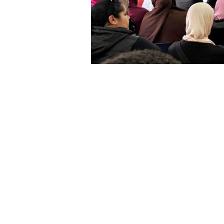
El Grupo Parlamentario Socialista 
"falta de compromiso real" del Gob
Príncipe. El PSOE critica que, “tr
tardes del Centro Polifuncional de