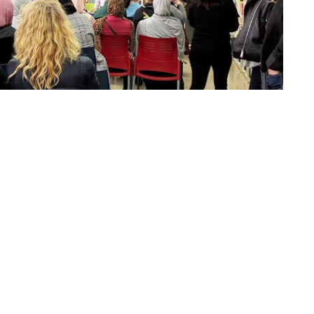
de Ceuta denuncia una vez más la "parálisis" y la
ierno local con los vecinos de la barriada del
as haber acordado en el Pleno la apertura por las
 El Príncipe, a día de hoy no se ha movido ni un