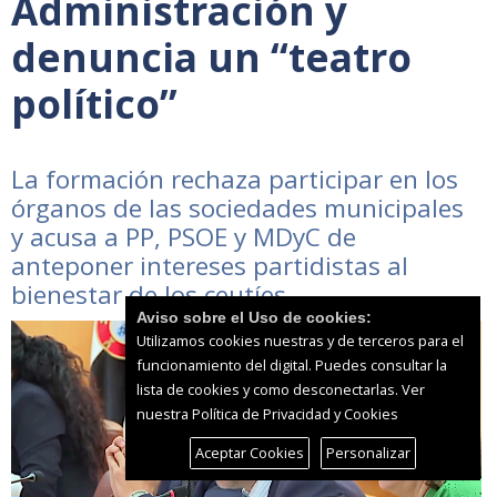
Administración y
denuncia un “teatro
político”
La formación rechaza participar en los
órganos de las sociedades municipales
y acusa a PP, PSOE y MDyC de
anteponer intereses partidistas al
bienestar de los ceutíes
Aviso sobre el Uso de cookies:
Utilizamos cookies nuestras y de terceros para el
funcionamiento del digital. Puedes consultar la
lista de cookies y como desconectarlas.
Ver
nuestra Política de Privacidad y Cookies
Aceptar Cookies
Personalizar