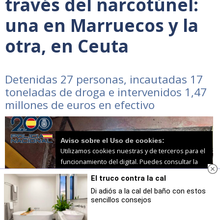
través del narcotúnel:
una en Marruecos y la
otra, en Ceuta
Detenidas 27 personas, incautadas 17
toneladas de droga e intervenidos 1,47
millones de euros en efectivo
Aviso sobre el Uso de cookies:
Utilizamos cookies nuestras y de terceros para el
funcionamiento del digital. Puedes consultar la
lista de cookies y como desconectarlas.
Ver
El truco contra la cal
nuestra Política de Privacidad y Cookies
Di adiós a la cal del baño con estos
sencillos consejos
Aceptar Cookies
Personalizar