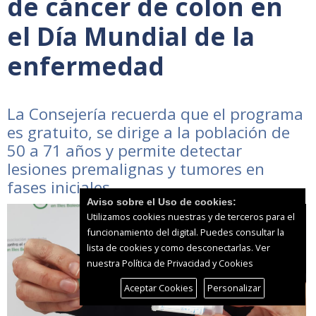
de cáncer de colon en
el Día Mundial de la
enfermedad
La Consejería recuerda que el programa
es gratuito, se dirige a la población de
50 a 71 años y permite detectar
lesiones premalignas y tumores en
fases iniciales
Aviso sobre el Uso de cookies:
Utilizamos cookies nuestras y de terceros para el
funcionamiento del digital. Puedes consultar la
lista de cookies y como desconectarlas.
Ver
nuestra Política de Privacidad y Cookies
Aceptar Cookies
Personalizar