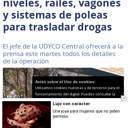
niveles, raíles, vagones
y sistemas de poleas
para trasladar drogas
El jefe de la UDYCO Central ofrecerá a la
prensa este martes todos los detalles
de la operación
Aviso sobre el Uso de cookies:
Utilizamos cookies nuestras y de terceros para el
funcionamiento del digital. Puedes consultar la
lista de cookies y como desconectarlas.
Ver
Lujo con carácter
nuestra Política de Privacidad y Cookies
Una joya para mujeres que no piden
permiso
Aceptar Cookies
Personalizar
Fuente: TVE