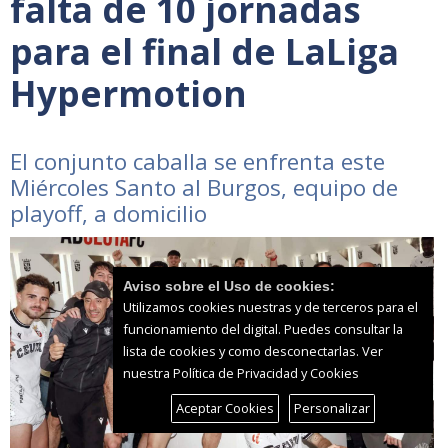
falta de 10 jornadas
para el final de LaLiga
Hypermotion
El conjunto caballa se enfrenta este
Miércoles Santo al Burgos, equipo de
playoff, a domicilio
Aviso sobre el Uso de cookies:
Utilizamos cookies nuestras y de terceros para el
funcionamiento del digital. Puedes consultar la
lista de cookies y como desconectarlas.
Ver
nuestra Política de Privacidad y Cookies
Aceptar Cookies
Personalizar