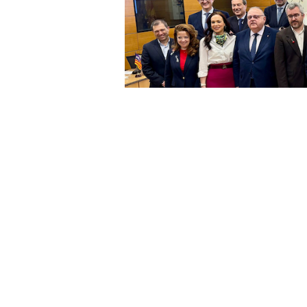
La consejera de Sanidad y Servicio
Ministerio de Sanidad la preocupa
huelga médica está teniendo en la 