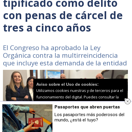
tipificado como delito
con penas de cárcel de
tres a cinco años
El Congreso ha aprobado la Ley
Orgánica contra la multirreincidencia
que incluye esta demanda de la entidad
Aviso sobre el Uso de cookies:
Utilizamos cookies nuestras y de terceros para el
funcionamiento del digital. Puedes consultar la
lista de cookies y como desconectarlas.
Ver
Pasaportes que abren puertas
nuestra Política de Privacidad y Cookies
Los pasaportes más poderosos del
mundo, ¿está el tuyo?
Aceptar Cookies
Personalizar