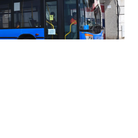
o actual hace “más necesaria aun” la iniciativa de
ico urbano, medida que fue propuesta por el partido
ntemente, en la Mesa del Diálogo Social, también
T.