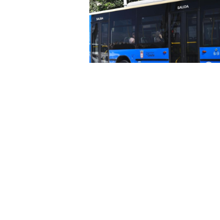
Ceuta Ya! considera que el context
hacer gratuito el transporte públ
en diciembre de 2023 y que recie
ha sido defendida por CCOO y UG