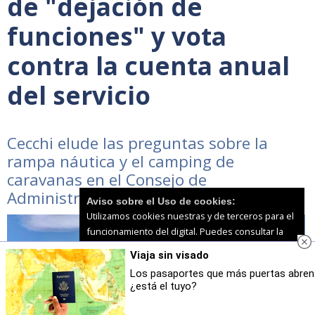
de "dejación de
funciones" y vota
contra la cuenta anual
del servicio
Cecchi elude las preguntas sobre la
rampa náutica y el camping de
caravanas en el Consejo de
Administración
Aviso sobre el Uso de cookies:
Utilizamos cookies nuestras y de terceros para el
funcionamiento del digital. Puedes consultar la
lista de cookies y como desconectarlas.
Ver
Viaja sin visado
nuestra Política de Privacidad y Cookies
Los pasaportes que más puertas abren
¿está el tuyo?
Aceptar Cookies
Personalizar