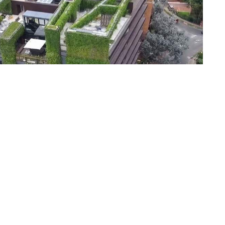
raciones fomentan e integran soluciones de
tro de sus políticas urbanas, reconociendo su valor
rnos densamente construidos. Y esto es
botánico nacido en Ceuta Ignacio solano que, con