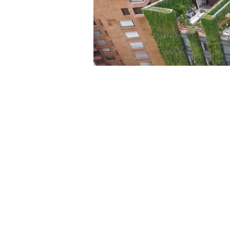
Cada vez más ciudades y administ
infraestructura verde vertical den
funcional y su necesidad en ento
precisamente lo que defiende el 