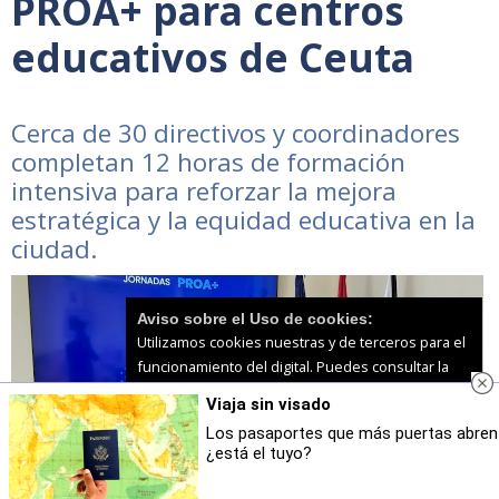
PROA+ para centros
educativos de Ceuta
Cerca de 30 directivos y coordinadores
completan 12 horas de formación
intensiva para reforzar la mejora
estratégica y la equidad educativa en la
ciudad.
Aviso sobre el Uso de cookies:
Utilizamos cookies nuestras y de terceros para el
funcionamiento del digital. Puedes consultar la
lista de cookies y como desconectarlas.
Ver
Viaja sin visado
nuestra Política de Privacidad y Cookies
Los pasaportes que más puertas abren
¿está el tuyo?
Aceptar Cookies
Personalizar