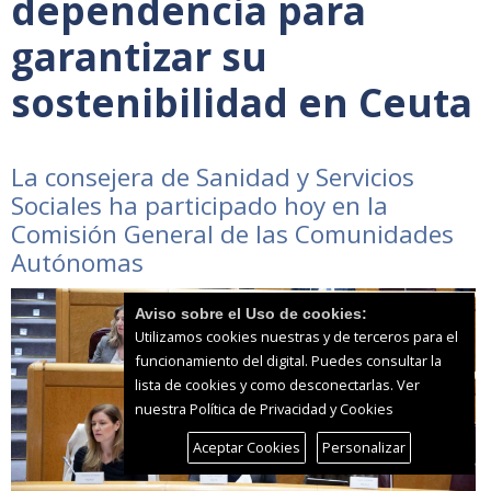
dependencia para
garantizar su
sostenibilidad en Ceuta
La consejera de Sanidad y Servicios
Sociales ha participado hoy en la
Comisión General de las Comunidades
Autónomas
Aviso sobre el Uso de cookies:
Utilizamos cookies nuestras y de terceros para el
funcionamiento del digital. Puedes consultar la
lista de cookies y como desconectarlas.
Ver
nuestra Política de Privacidad y Cookies
Aceptar Cookies
Personalizar