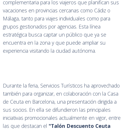
indirectos. En este escenario, Ceuta ha dispuesto de
un
stand
propio de 18 metros cuadrados atendido
por personal de Servicios Turísticos y ubicado en una
zona preferente de la feria. El pasado año el evento
superó los 25.000 visitantes, consolidándose como
un espacio clave para conectar destinos con el
consumidor final.
Ceuta se ha presentado como una oferta
complementaria para los viajeros que planifican sus
vacaciones en provincias cercanas como Cádiz o
Málaga, tanto para viajes individuales como para
grupos gestionados por agencias. Esta línea
estratégica busca captar un público que ya se
encuentra en la zona y que puede ampliar su
experiencia visitando la ciudad autónoma.