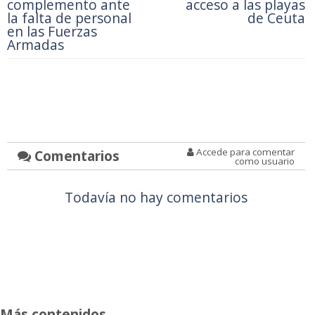
programas de
descuentos en helicóptero o ferry
para no residentes
.
Con su participación en esta cita, Ceuta continúa
fortaleciendo su presencia en ferias especializadas
donde el contacto con su público objetivo es directo,
reforzando así su posicionamiento como destino
turístico en el mercado nacional.
Noticia anterior:
Noticia siguiente:
El PP reclama la
El PSOE denuncia el
reincorporación y
retraso en la
estabilización de los
apertura de los
militares de
ascensores de
complemento ante
acceso a las playas
la falta de personal
de Ceuta
en las Fuerzas