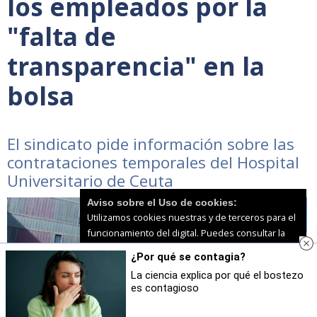
los empleados por la
"falta de
transparencia" en la
bolsa
El sindicato pide información sobre las
contrataciones temporales del Hospital
Universitario de Ceuta
Aviso sobre el Uso de cookies:
Utilizamos cookies nuestras y de terceros para el
funcionamiento del digital. Puedes consultar la
lista de cookies y como desconectarlas.
Ver
¿Por qué se contagia?
nuestra Política de Privacidad y Cookies
La ciencia explica por qué el bostezo
es contagioso
Aceptar Cookies
Personalizar