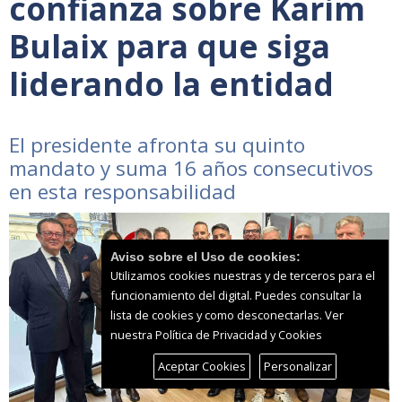
confianza sobre Karim
Bulaix para que siga
liderando la entidad
El presidente afronta su quinto
mandato y suma 16 años consecutivos
en esta responsabilidad
Aviso sobre el Uso de cookies:
Utilizamos cookies nuestras y de terceros para el
funcionamiento del digital. Puedes consultar la
lista de cookies y como desconectarlas.
Ver
nuestra Política de Privacidad y Cookies
Aceptar Cookies
Personalizar