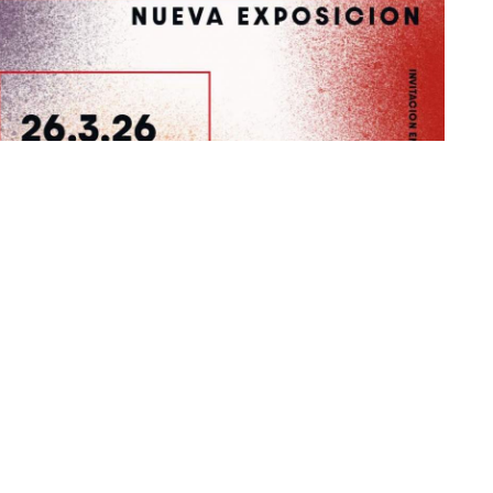
de la Consejería de Educación, Cultura y Juventud,
arzo a las 18:00h la exposición 'Unik@', un proyecto
rá visitarse durante un mes en el Centro Cultural