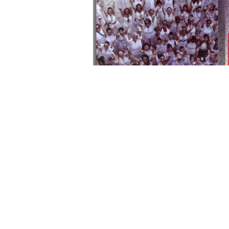
La Fundación Premio Convivencia, 
inaugurará el próximo día 26 de m
artístico multidisciplinar que pod
Estación de Ferrocarril.