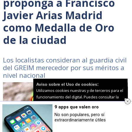
proponga a Francisco
Javier Arias Madrid
como Medalla de Oro
de la ciudad
Los localistas consideran al guardia civil
del GREIM merecedor por sus méritos a
nivel nacional
Aviso sobre el Uso de cookies:
Utilizamos cookies nuestras y de terceros para el
funcionamiento del digital. Puedes consultar la
lista de cookies y como desconectarlas.
Ver
9 apps que valen oro
nuestra Política de Privacidad y Cookies
No son populares, pero sí
extraordinariamente útiles
Aceptar Cookies
Personalizar