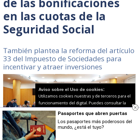
de las bonificaciones
en las cuotas de la
Seguridad Social
También plantea la reforma del artículo
33 del Impuesto de Sociedades para
incentivar y atraer inversiones
Aviso sobre el Uso de cookies:
Utilizamos cookies nuestras y de terceros para el
funcionamiento del digital. Puedes consultar la
lista de cookies y como desconectarlas.
Ver
Pasaportes que abren puertas
nuestra Política de Privacidad y Cookies
Los pasaportes más poderosos del
mundo, ¿está el tuyo?
Aceptar Cookies
Personalizar