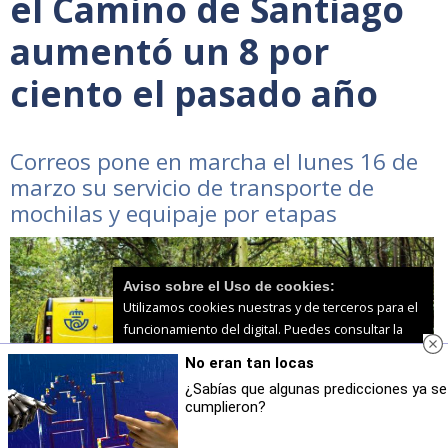
el Camino de Santiago
aumentó un 8 por
ciento el pasado año
Correos pone en marcha el lunes 16 de
marzo su servicio de transporte de
mochilas y equipaje por etapas
Aviso sobre el Uso de cookies:
Utilizamos cookies nuestras y de terceros para el
funcionamiento del digital. Puedes consultar la
lista de cookies y como desconectarlas.
Ver
No eran tan locas
nuestra Política de Privacidad y Cookies
¿Sabías que algunas predicciones ya se
cumplieron?
Aceptar Cookies
Personalizar