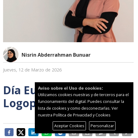
Nisrin Abderrahman Bunuar
Jueves, 12 de Marzo de 2026
Día Europeo de la
Aviso sobre el Uso de cookies:
Utilizamos cookies nuestras y de terceros para el
Logopedia
funcionamiento del digital. Puedes consultar la
lista de cookies y como desconectarlas.
Ver
nuestra Política de Privacidad y Cookies
Aceptar Cookies
Personalizar