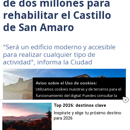
de dos millones para
rehabilitar el Castillo
de San Amaro
"Será un edificio moderno y accesible
para realizar cualquier tipo de
actividad", informa la Ciudad
Aviso sobre el Uso de cookies:
Utilizamos cookies nuestras y de terceros para el
funcionamiento del digital. Puedes consultar la
lista de cookies y como desconectarlas.
Ver
Top 2026: destinos clave
nuestra Política de Privacidad y Cookies
Inspírate y elige tu próximo destino
para 2026
Aceptar Cookies
Personalizar