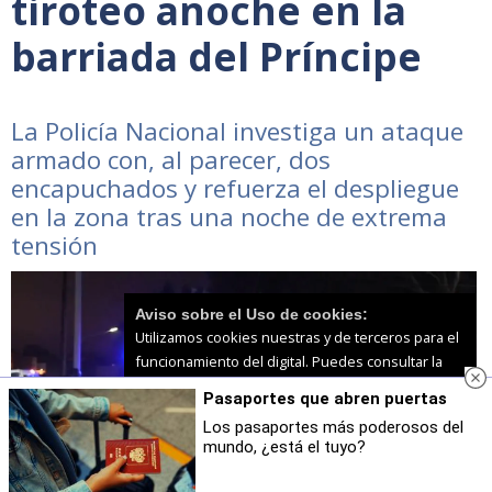
tiroteo anoche en la
barriada del Príncipe
La Policía Nacional investiga un ataque
armado con, al parecer, dos
encapuchados y refuerza el despliegue
en la zona tras una noche de extrema
tensión
Aviso sobre el Uso de cookies:
Utilizamos cookies nuestras y de terceros para el
funcionamiento del digital. Puedes consultar la
lista de cookies y como desconectarlas.
Ver
Pasaportes que abren puertas
nuestra Política de Privacidad y Cookies
Los pasaportes más poderosos del
mundo, ¿está el tuyo?
Aceptar Cookies
Personalizar