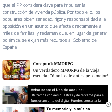
que el PP considera clave para impulsar la
construcción de vivienda pública. Por todo ello, los
populares piden seriedad, rigor y responsabilidad a la
oposición en un asunto que afecta directamente a
miles de familias, y reclaman que, en lugar de generar
polémica, se exijan más recursos al Gobierno de
España.
Corepunk MMORPG
Un verdadero MMORPG de la vieja
escuela ¡Cómo los de antes, pero mejor!
Tu memoria y la música
Aviso sobre el Uso de cookies:
Utilizamos cookies nuestras y de terceros para el
Esa canción antigua que no olvidas
funcionamiento del digital. Puedes consultar la
tiene una explicación
lista de cookies y como desconectarlas.
Ver
Tu memoria y la música
nuestra Política de Privacidad y Cookies