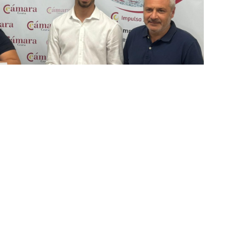
bre este miércoles (11 de marzo) la convocatoria
 Impulsa Startup 2026, cofinanciado por el Fondo
o es ayudar a startups a acelerar su crecimiento,
 prepararse para presentarlo ante inversores.