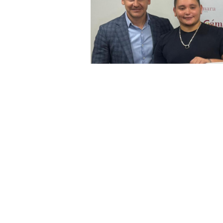
La Cámara de Comercio de Ceuta a
de la fase 'Despega' del Programa
Social Europeo Plus y cuyo objetiv
fortalecer su modelo de negocio y