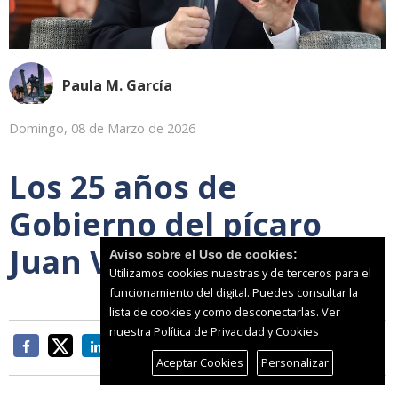
Paula M. García
Domingo, 08 de Marzo de 2026
Los 25 años de
Gobierno del pícaro
Juan Vivas
Aviso sobre el Uso de cookies:
Utilizamos cookies nuestras y de terceros para el
funcionamiento del digital. Puedes consultar la
lista de cookies y como desconectarlas.
Ver
nuestra Política de Privacidad y Cookies
Aceptar Cookies
Personalizar