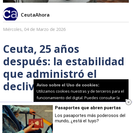
CeutaAhora
Miércoles, 04 de Marzo de 2026
Ceuta, 25 años
después: la estabilidad
que administró el
declive
Aviso sobre el Uso de cookies:
Utilizamos cookies nuestras y de terceros para el
funcionamiento del digital. Puedes consultar la
lista de cookies y como desconectarlas.
Ver
Pasaportes que abren puertas
nuestra Política de Privacidad y Cookies
Los pasaportes más poderosos del
mundo, ¿está el tuyo?
Aceptar Cookies
Personalizar