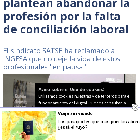
plantean abandonar la
profesión por la falta
de conciliación laboral
El sindicato SATSE ha reclamado a
INGESA que no deje la vida de estos
profesionales "en pausa"
Aviso sobre el Uso de cookies:
Utilizamos cookies nuestras y de terceros para el
funcionamiento del digital. Puedes consultar la
lista de cookies y como desconectarlas.
Ver
Viaja sin visado
nuestra Política de Privacidad y Cookies
Los pasaportes que más puertas abren
¿está el tuyo?
Aceptar Cookies
Personalizar