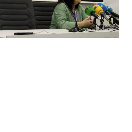
ida laboral con la personal han afectado la salud
meras/os y fisioterapeutas de Ceuta y en una misma
cluso, abandonar su profesión, según la encuesta
ermería, SATSE, en el marco de la celebración del