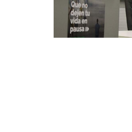
Los problemas para conciliar su v
física y mental de 65,51% enfer
proporción se han planteado, in
realizada por el Sindicato de Enf