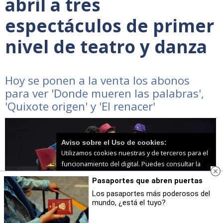
abril a tres
espectáculos de primer
nivel de teatro y danza
Hoy se ponen a la venta los abonos
para ver 'Donde mueren las palabras',
'Quixote origen' y 'El renacer'
Aviso sobre el Uso de cookies:
Utilizamos cookies nuestras y de terceros para el
funcionamiento del digital. Puedes consultar la
lista de cookies y como desconectarlas.
Ver
Pasaportes que abren puertas
nuestra Política de Privacidad y Cookies
Los pasaportes más poderosos del
mundo, ¿está el tuyo?
Aceptar Cookies
Personalizar