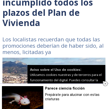
incumplido todos los
plazos del Plan de
Vivienda
Los localistas recuerdan que todas las
promociones deberían de haber sido, al
menos, licitadas ya
Aviso sobre el Uso de cookies:
Utilizamos cookies nuestras y de terceros para el
funcionamiento del digital. Puedes consultar la
lista de cookies y como desconectarlas.
Ver
Parece ciencia ficción
nuestra Política de Privacidad y Cookies
Prepárate para alucinar con estas
criaturas
Aceptar Cookies
Personalizar