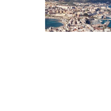
El Movimiento por la Dignidad y la
“incumplimiento sistemático” del P
recordado que, a fecha de 1 de m
sido, al menos, licitadas.