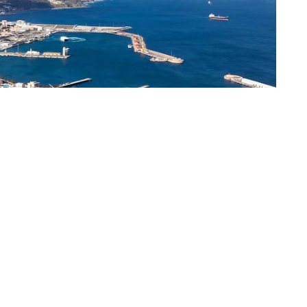
 Ciudadanía (MDyC) ha vuelto a criticar el
lan de Vivienda por parte del Ejecutivo local y ha
arzo, todas las promociones deberían de haber