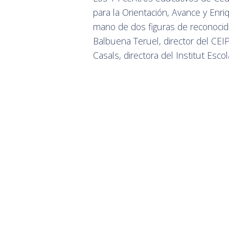
para la Orientación, Avance y Enr
mano de dos figuras de reconocido 
Balbuena Teruel, director del CEI
Casals, directora del Institut Esco
Ambos ponentes, expertos formad
realidad de la escuela pública, l
horas lectivas (8 presenciales y 4
participación aporta una visión p
puede convertirse en el motor def
complejidad.
El programa PROA+, de éxito cont
herramienta más ambiciosa para gar
en que no solo aporta recursos m
sistémica de la cultura escolar. 