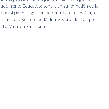
iquecimiento Educativo) continúan su formación de la
prestigio en la gestión de centros públicos: Sergio
P Juan Caro Romero de Melilla; y Marta del Campo
la La Mina, en Barcelona.
ores y conocedores de primera mano de la
iderarán una formación de acompañamiento de 12
 online) los días 11, 12 y 18 de marzo. Su
ráctica y contrastada sobre cómo el programa PROA+
initivo de cambio en entornos de especial
rastado, se ha consolidado en Ceuta como la
antizar la equidad y la inclusión. Su valor reside
ateriales, sino que propone una transformación
Gracias a este acompañamiento, los docentes ceutíes