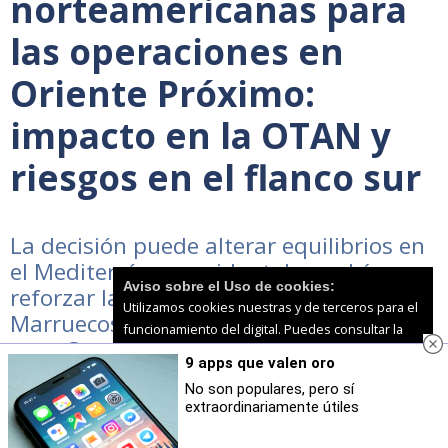
norteamericanas para
las operaciones en
Oriente Próximo:
impacto en la OTAN y
riesgos en el flanco sur
La decisión puede alterar equilibrios en
el Mediterráneo occidental y podría
Aviso sobre el Uso de cookies:
reforzar la posición estratégica de
Utilizamos cookies nuestras y de terceros para el
Marruecos en un momento sensible
funcionamiento del digital. Puedes consultar la
para Ceuta, Melilla y Canarias
lista de cookies y como desconectarlas.
Ver
9 apps que valen oro
nuestra Política de Privacidad y Cookies
No son populares, pero sí
extraordinariamente útiles
Aceptar Cookies
Personalizar