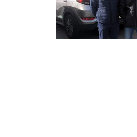
La Federación de Servicios a la 
reunión con el coronel de la Unida
con el objetivo de abordar las cond
trabajo en el cuartel.