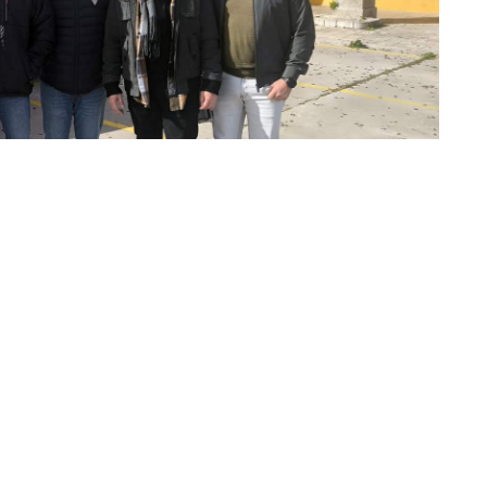
Ciudadanía de CCOO de Ceuta mantuvo ayer una
d Logística nº 23 del Ejército de Tierra (ULOG 23)
iciones en las que el personal civil desarrolla su