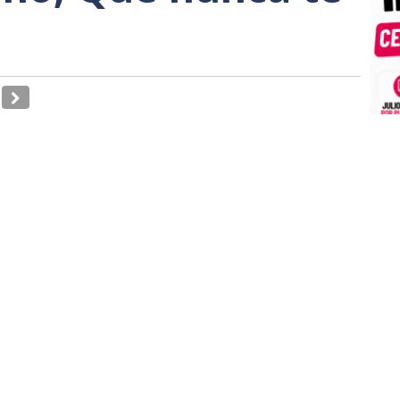
a Ceuta, la Sra. Benzina, consejera de Sanidad,
 posibilidades para la creación y puesta en
 mascotas, se ha decidido que este tendrá carácter
dar solución a esta demanda ciudadana que tanto
s veces ha cambiado usted de monólogo: primero,
adas; luego, que se estaba barajando la posibilidad
guidamente, que había una persona interesada;
 paciencia, después dice que se estaba
dar los cuerpos de nuestras mascotas a la