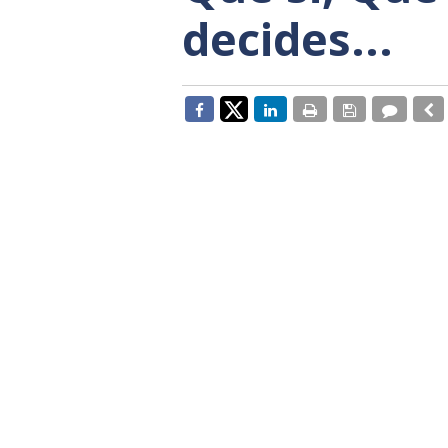
decides...
En el pasado Pleno celebrado en l
manifestó que, tras barajar varias
funcionamiento del crematorio de
municipal y que con ello podrán 
les preocupa.
Sra. Benzina, no sabemos cuánta
que había varias empresas interes
de un modelo público-privado; se
más tarde nos pide que tengamos
estudiando la posibilidad de man