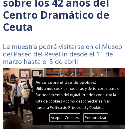
sobre los 42 años del
Centro Dramático de
Ceuta
La muestra podrá visitarse en el Museo
del Paseo del Revellín desde el 11 de
marzo hasta el 5 de abril
Aviso sobre el Uso de cookies:
Utilizamos cookies nuestras y de terceros para el
funcionamiento del digital. Puedes consultar la
lista de cookies y como desconectarlas.
Ver
nuestra Política de Privacidad y Cookies
Aceptar Cookies
Personalizar