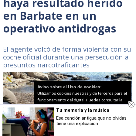
haya resultado herido
en Barbate en un
operativo antidrogas
El agente volcó de forma violenta con su
coche oficial durante una persecución a
presuntos narcotraficantes
Aviso sobre el Uso de cookies:
Utilizamos cookies nuestras y de terceros para el
funcionamiento del digital. Puedes consultar la
lista de cookies y como desconectarlas.
Ver
Tu memoria y la música
nuestra Política de Privacidad y Cookies
Esa canción antigua que no olvidas
tiene una explicación
Aceptar Cookies
Personalizar